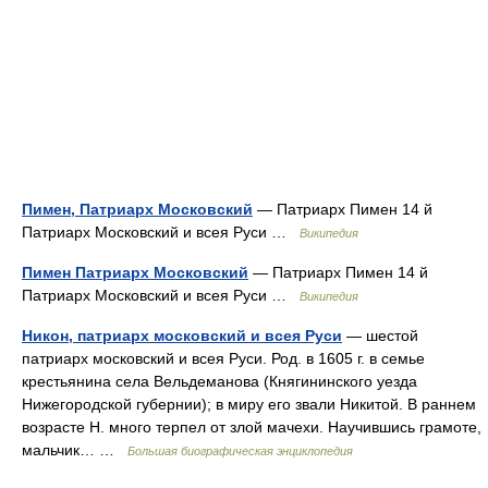
Пимен, Патриарх Московский
— Патриарх Пимен 14 й
Патриарх Московский и всея Руси …
Википедия
Пимен Патриарх Московский
— Патриарх Пимен 14 й
Патриарх Московский и всея Руси …
Википедия
Никон, патриарх московский и всея Руси
— шестой
патриарх московский и всея Руси. Род. в 1605 г. в семье
крестьянина села Вельдеманова (Княгининского уезда
Нижегородской губернии); в миру его звали Никитой. В раннем
возрасте Н. много терпел от злой мачехи. Научившись грамоте,
мальчик… …
Большая биографическая энциклопедия