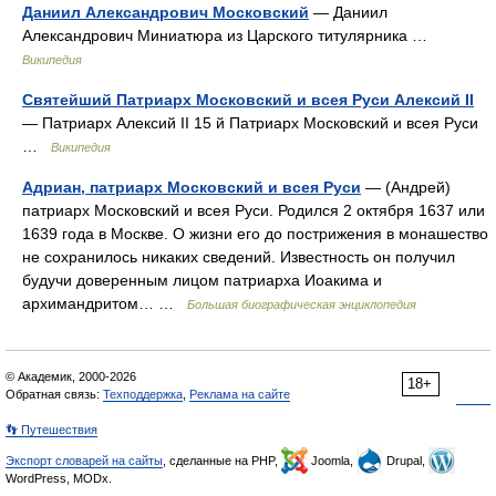
Даниил Александрович Московский
— Даниил
Александрович Миниатюра из Царского титулярника …
Википедия
Святейший Патриарх Московский и всея Руси Алексий II
— Патриарх Алексий II 15 й Патриарх Московский и всея Руси
…
Википедия
Адриан, патриарх Московский и всея Руси
— (Андрей)
патриарх Московский и всея Руси. Родился 2 октября 1637 или
1639 года в Москве. О жизни его до пострижения в монашество
не сохранилось никаких сведений. Известность он получил
будучи доверенным лицом патриарха Иоакима и
архимандритом… …
Большая биографическая энциклопедия
© Академик, 2000-2026
18+
Обратная связь:
Техподдержка
,
Реклама на сайте
👣 Путешествия
Экспорт словарей на сайты
, сделанные на PHP,
Joomla,
Drupal,
WordPress, MODx.