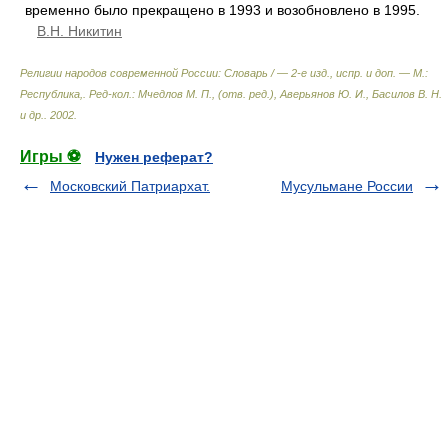
временно было прекращено в 1993 и возобновлено в 1995.
В.Н. Никитин
Религии народов современной России: Словарь / — 2-е изд., испр. и доп. — М.:
Республика,
.
Ред-кол.: Мчедлов М. П., (отв. ред.), Аверьянов Ю. И., Басилов В. Н.
и др.
.
2002
.
Игры ⚽
Нужен реферат?
Московский Патриархат.
Мусульмане России